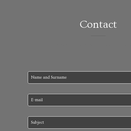
Contact
We will answer you as soon as poss