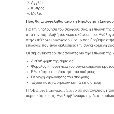
Αγγλία
Κύπρος
Μάλτα
Πως θα Επωφεληθώ από τη Νηολόγηση Σκάφου
Για την νηολόγηση του σκάφους σας, η επιλογή της 
από την παραλαβή του νέου σκάφους του. Ανάλογα τ
στην Offshore Innovation Group σας βοηθάμε στην 
επιλογές που είναι διαθέσιμες την συγκεκριμένη χρο
Οι σημαντικότεροι παράγοντες για την επιλογή της 
Διεθνή φήμη της σημαίας
Φορολογική συνέπεια του συγκεκριμένου κράτο
Εθνικότητα του ιδιοκτήτη του σκάφους
Περιοχή νηολόγησης του σκάφους
Έξοδα καταχωρήσεων και τα ετήσια τέλη
Η Offshore Innovation Group σε συντονισμό με το
αεροσκάφος σας. Αναλαμβάνουμε την διεκπεραίωση