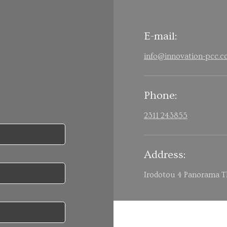
E-mail:
info@innovation-pcc.
ible.
Phone:
2311 243855
Address:
Irodotou 4 Panorama T