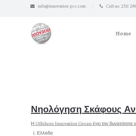
info@innovation-pcc.com
Call us: 2311 2
Home
Νηολόγηση Σκάφους Α
Η Offshore Innovation Group έχει την δυνατότητα
Ελλάδα